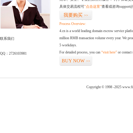
具体交易流程可
“点击这里”
查看或咨询support@
我要购买
>>
Process Overview:
4.cn is a world leading domain escrow service plat
million RMB transaction volume every year. We promi
联系我们
5 workdays.
For detailed process, you can
“visit here”
or contact
QQ：2726103981
BUY NOW
>>
Copyright © 1998 -2025 www.fis